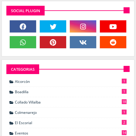
SOCIAL PLUGIN
CATEGORIAS
1
Alcorcón
1
Boadilla
18
Collado Villalba
1
Colmenarejo
2
El Escorial
14
Eventos