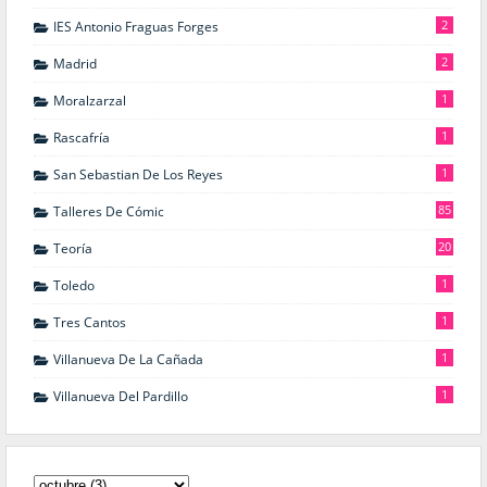
2
IES Antonio Fraguas Forges
2
Madrid
1
Moralzarzal
1
Rascafría
1
San Sebastian De Los Reyes
85
Talleres De Cómic
20
Teoría
1
Toledo
1
Tres Cantos
1
Villanueva De La Cañada
1
Villanueva Del Pardillo