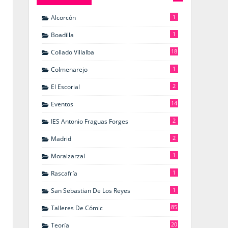
1
Alcorcón
1
Boadilla
18
Collado Villalba
1
Colmenarejo
2
El Escorial
14
Eventos
2
IES Antonio Fraguas Forges
2
Madrid
1
Moralzarzal
1
Rascafría
1
San Sebastian De Los Reyes
85
Talleres De Cómic
20
Teoría